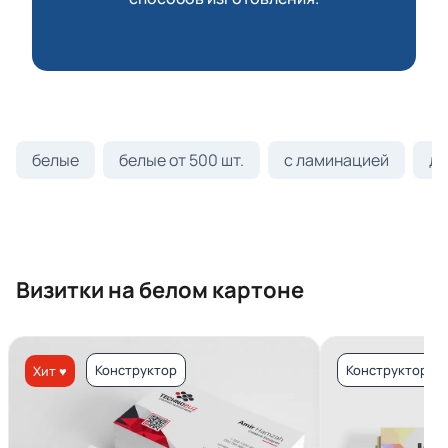
белые
белые от 500 шт.
с ламинацией
ди
Визитки на белом картоне
Конструктор
Конструктор
Хит ♥