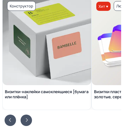
Конструктор
Люкс 
Хит ♥
Визитки-наклейки самоклеящиеся [бумага
Визитки пластико
или плёнка]
золотые, серебр