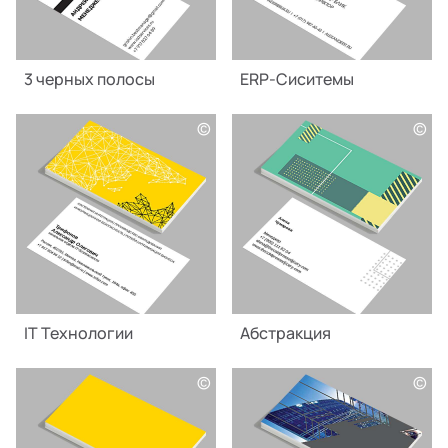
3 черных полосы
ERP-Сиситемы
©
©
IT Технологии
Абстракция
©
©