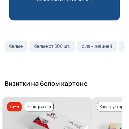
белые
белые от 500 шт.
с ламинацией
ди
Визитки на белом картоне
Конструктор
Конструктор
Хит ♥