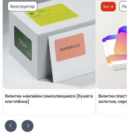
Конструктор
Люкс 
Хит ♥
Визитки-наклейки самоклеящиеся [бумага
Визитки пластико
или плёнка]
золотые, серебр