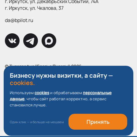
г. Иркутск, ул. Декабрьских Событий, 74А
г. Иркутск, ул. Чкалова, 37
da@bpilot.ru
© Типография "Братья Пилоты", 2026
Все права защищены.
Бизнесу нужны визитки, а сайту —
cookies.
Политика конфиденциальности
Используем
cookies
и обрабатываем
персональные
Пользовательское соглашение
данные
, чтобы сайт работал корректно, а сервис
О файлах Cookie
становился лучше.
Принять
Один клик — и больше не мешаем