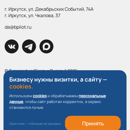
г. Иркутск, ул. Декабрьских Событий, 74А
г. Иркутск, ул. Чкалова, 37
da@bpilot.ru
© Типография "Братья Пилоты", 2026
Все права защищены.
Бизнесу нужны визитки, а сайту —
cookies.
Политика конфиденциальности
Используем
cookies
и обрабатываем
персональные
Пользовательское соглашение
данные
, чтобы сайт работал корректно, а сервис
О файлах Cookie
становился лучше.
Принять
Один клик — и больше не мешаем