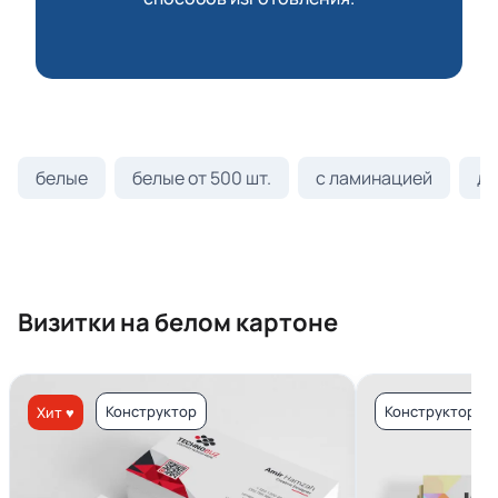
белые
белые от 500 шт.
с ламинацией
ди
Визитки на белом картоне
Конструктор
Конструктор
Хит ♥