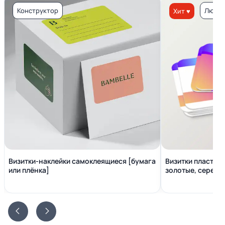
Конструктор
Люкс 
Хит ♥
Визитки-наклейки самоклеящиеся [бумага
Визитки пластико
или плёнка]
золотые, серебр