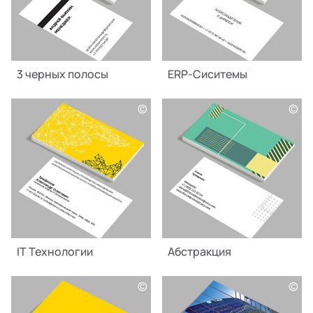
3 черных полосы
ERP-Сиситемы
©
©
IT Технологии
Абстракция
©
©