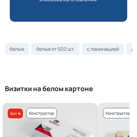
белые
белые от 500 шт.
с ламинацией
ди
Визитки на белом картоне
Конструктор
Конструктор
Хит ♥