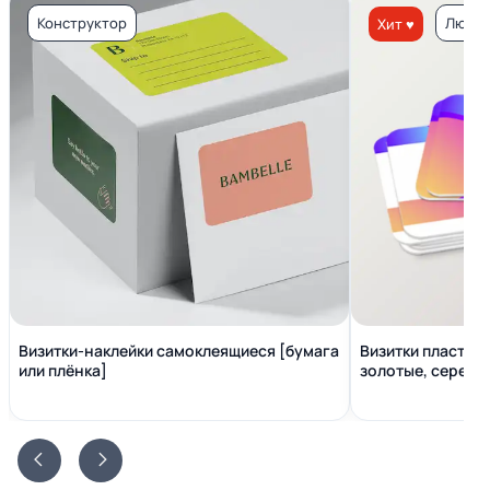
Конструктор
Люкс 
Хит ♥
Визитки-наклейки самоклеящиеся [бумага
Визитки пластико
или плёнка]
золотые, серебр