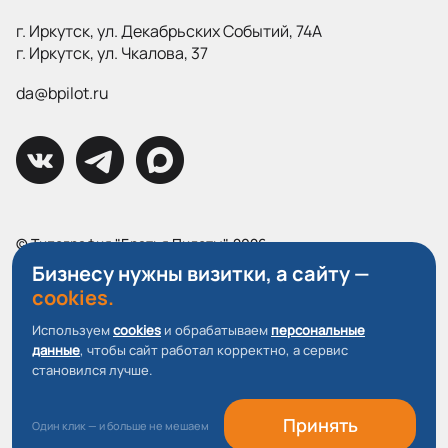
г. Иркутск, ул. Декабрьских Событий, 74А
г. Иркутск, ул. Чкалова, 37
da@bpilot.ru
© Типография "Братья Пилоты", 2026
Все права защищены.
Бизнесу нужны визитки, а сайту —
cookies.
Политика конфиденциальности
Используем
cookies
и обрабатываем
персональные
Пользовательское соглашение
данные
, чтобы сайт работал корректно, а сервис
О файлах Cookie
становился лучше.
Принять
Один клик — и больше не мешаем