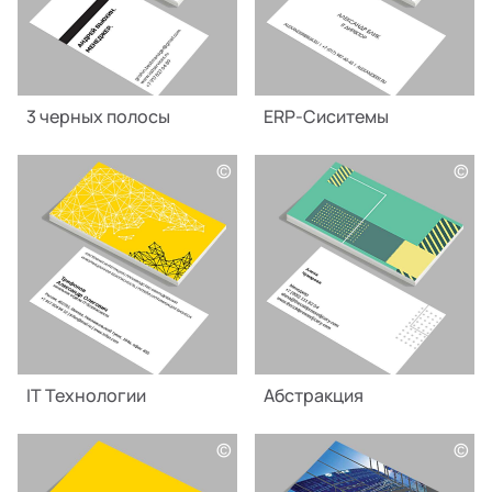
3 черных полосы
ERP-Сиситемы
©
©
IT Технологии
Абстракция
©
©