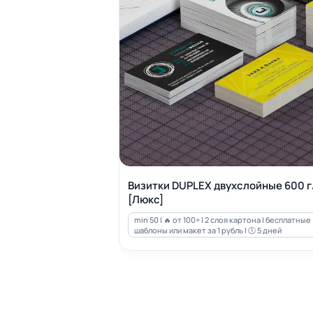
Визитки DUPLEX двухслойные 600 г
[Люкс]
min 50 | 🔥 от 100+ | 2 слоя картона | бесплатные
шаблоны или макет за 1 рубль | 🕔 5 дней