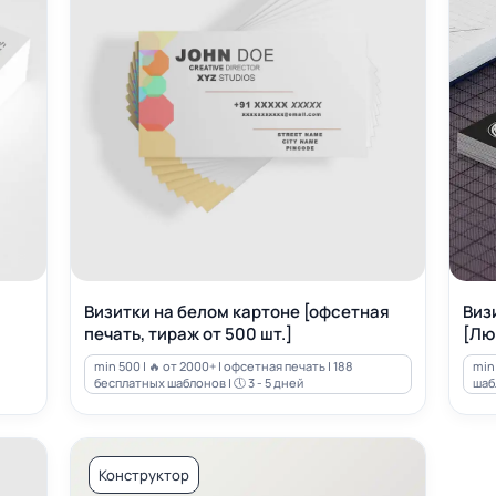
Визитки на белом картоне [офсетная
Виз
печать, тираж от 500 шт.]
[Лю
min 500 | 🔥 от 2000+ | офсетная печать | 188
min 
бесплатных шаблонов | 🕔 3 - 5 дней
шабл
Конструктор