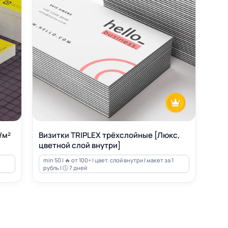
/м²
Визитки TRIPLEX трёхслойные [Люкс,
цветной слой внутри]
min 50 | 🔥 от 100+ | цвет. слой внутри | макет за 1
рубль | 🕔 7 дней