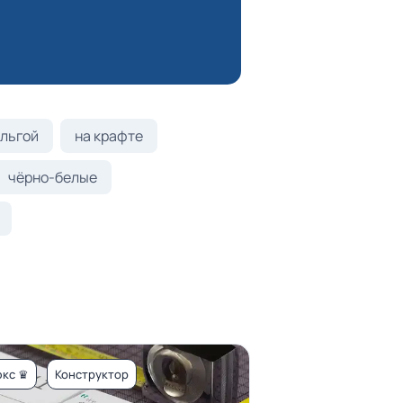
льгой
на крафте
чёрно-белые
кс ♛
Конструктор