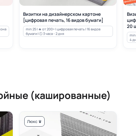
Визитки на дизайнерском картоне
Виз
[цифровая печать, 16 видов бумаги]
циф
20 ш
зона
min 25 | 🔥 от 200+ | цифровая печать | 16 видов
бумаги | 🕔 3 часа - 2 дня
min 
4 д
ойные (кашированные)
Люкс ♛