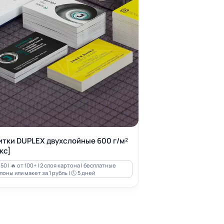
итки DUPLEX двухслойные 600 г/м²
кс]
50 | 🔥 от 100+ | 2 слоя картона | бесплатные
оны или макет за 1 рубль | 🕔 5 дней