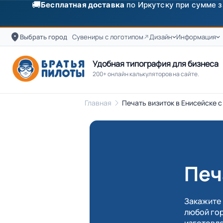
✨
Скидка
250 ₽
на первый заказ от 3000 ₽ по п
Выбрать город
Сувениры с логотипом
Дизайн
Информация
Удобная типография для бизнеса
200+ онлайн калькуляторов на сайте.
Главная
Печать визиток в Енисейске с
Печ
Закажите 
любой гор