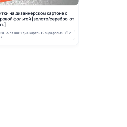
итки на дизайнерском картоне с
ровой фольгой [золото/серебро, от
т.]
20 | 🔥 от 100+ | диз. картон | 2 вида фольги | 🕔 2 -
ня