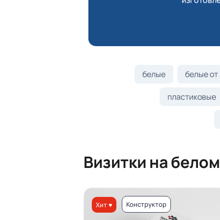
изготовле
белые
белые от 
пластиковые
Визитки на белом
Конструктор
Хит ♥