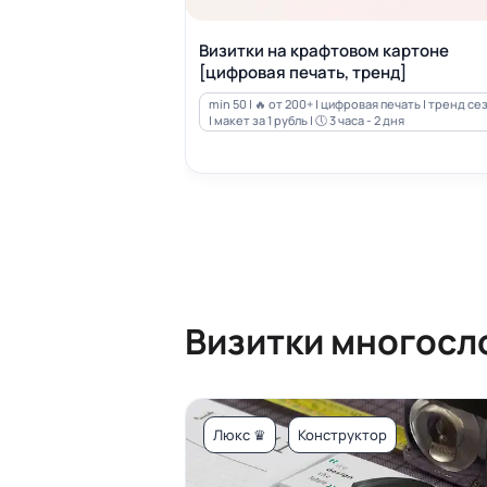
Визитки на крафтовом картоне
[цифровая печать, тренд]
min 50 | 🔥 от 200+ | цифровая печать | тренд се
| макет за 1 рубль | 🕔 3 часа - 2 дня
Визитки многосл
Люкс ♛
Конструктор