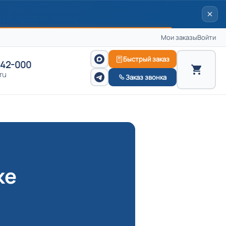
Мои заказы
Войти
Быстрый заказ
242-000
ru
Заказ звонка
ке