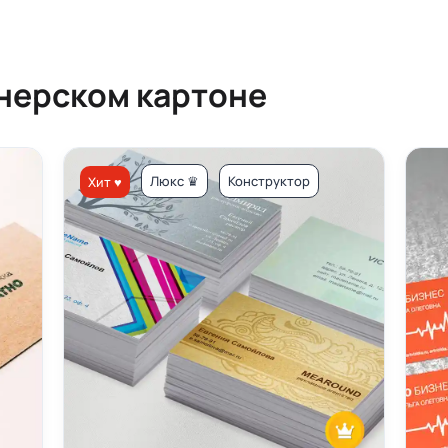
йнерском картоне
Люкс ♛
Конструктор
Хит ♥