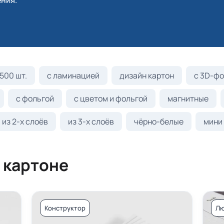
ния.
500 шт.
с ламинацией
дизайн картон
с 3D-фо
с фольгой
с цветом и фольгой
магнитные
из 2-х слоёв
из 3-х слоёв
чёрно-белые
мини
 картоне
Конструктор
Лю