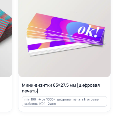
Мини-визитки 85×27.5 мм [цифровая
печать]
min 100 | 🔥 от 1000+ | цифровая печать | готовые
шаблоны | 🕔 1 - 2 дня