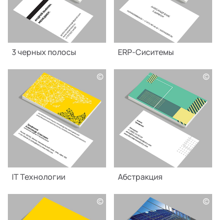
3 черных полосы
ERP-Сиситемы
©
©
IT Технологии
Абстракция
©
©