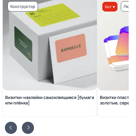
Конструктор
Люкс 
Хит ♥
Визитки-наклейки самоклеящиеся [бумага
Визитки пластико
или плёнка]
золотые, серебр