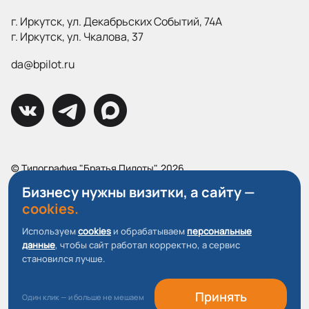
г. Иркутск, ул. Декабрьских Событий, 74А
г. Иркутск, ул. Чкалова, 37
da@bpilot.ru
© Типография "Братья Пилоты", 2026
Все права защищены.
Бизнесу нужны визитки, а сайту —
cookies.
Политика конфиденциальности
Пользовательское соглашение
Используем
cookies
и обрабатываем
персональные
данные
, чтобы сайт работал корректно, а сервис
О файлах Cookie
становился лучше.
Принять
Один клик — и больше не мешаем