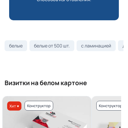
белые
белые от 500 шт.
с ламинацией
ди
Визитки на белом картоне
Конструктор
Конструктор
Хит ♥