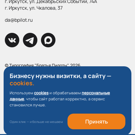
г. Иркутск, ул. Декабрьских Событий, 74А
г. Иркутск, ул. Чкалова, 37
da@bpilot.ru
© Типография "Братья Пилоты", 2026
Все права защищены.
Бизнесу нужны визитки, а сайту —
cookies.
Политика конфиденциальности
Пользовательское соглашение
Используем
cookies
и обрабатываем
персональные
данные
, чтобы сайт работал корректно, а сервис
О файлах Cookie
становился лучше.
Принять
Один клик — и больше не мешаем