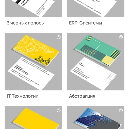
3 черных полосы
ERP-Сиситемы
©
©
IT Технологии
Абстракция
©
©