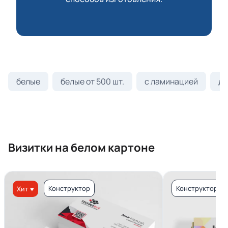
белые
белые от 500 шт.
с ламинацией
ди
Визитки на белом картоне
Конструктор
Конструктор
Хит ♥