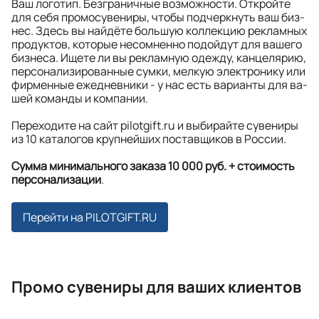
Ваш логотип. Без­гра­нич­ные воз­мож­нос­ти. От­крой­те
для се­бя промо­су­ве­ни­ры, что­бы под­черк­нуть ваш биз­
нес. Здесь вы най­дё­те боль­шую кол­лек­цию рек­лам­ных
про­дук­тов, ко­то­рые не­сом­нен­но по­дой­дут для ва­ше­го
биз­не­са. Ище­те ли вы рек­лам­ную одеж­ду, кан­це­ля­рию,
пер­со­на­ли­зи­ро­ван­ные сум­ки, мел­кую элек­тро­ни­ку или
фир­мен­ные ежед­нев­ни­ки - у нас есть ва­ри­ан­ты для ва­
шей ко­ман­ды и ком­па­нии.
Переходите на сайт pilotgift.ru и выбирайте сувениры
из 10 каталогов крупнейших поставщиков в России.
Сумма мини­маль­но­го за­ка­за 10 000 руб. + стои­мость
пер­со­на­ли­за­ции
.
Перейти на PILOTGIFT.RU
Промо сувениры для ваших клиентов