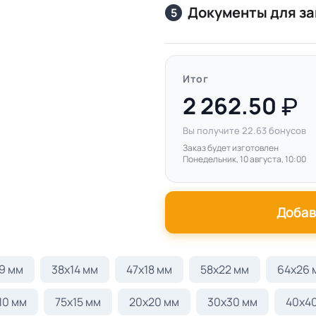
Документы для за
5
Итог
2 262.50
Вы получите
22.63
бонусов
Заказ будет изготовлен
Понедельник, 10 августа, 10:00
Добав
9 мм
38х14 мм
47х18 мм
58x22 мм
64x26 
10 мм
75х15 мм
20х20 мм
30х30 мм
40х4