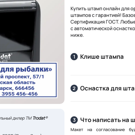
Купить штамп онлайн для о
штампов с гарантией! Базо
Сертификация ГОСТ. Любые
с автоматической оснастко
ниже.
Клише штампа
1
Оснастка для шт
2
альный дилер ТМ
Trodat
®
Что написать на 
3
Макет на согласование бу