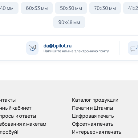
40 мм
60х33 мм
50х30 мм
70х30 мм
41х
90х48 мм
da@bpilot.ru
Напишите нам на электронную почту
нтакты
Каталог продукции
чный кабинет
Печати и Штампы
просы и ответы
Цифровая печать
ебования к макетам
Офсетная печать
пробуй!
Интерьерная печать