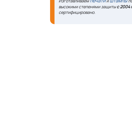
печати
штампы
Изготавливаем
и
по
высокими степенями защиты
с 2004 
сертифицировано.