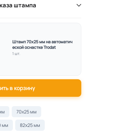
каза штампа
Штамп 70х25 мм на автоматич
еской оснастке Trodat
1 шт.
ить в корзину
мм
70x25 мм
0 мм
82х25 мм