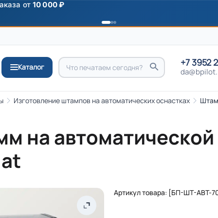
+7 3952 
Каталог
da@bpilot.
ы
Изготовление штам­пов на авто­ма­ти­чес­ких ос­наст­ках
Штам
мм на автоматической
dat
Артикул товара: [БП-ШТ-АВТ-7