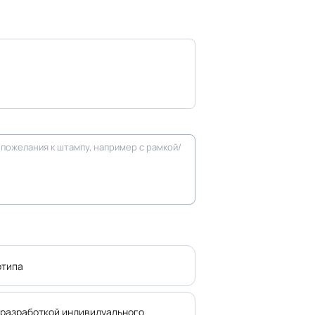
отипа
 разработкой индивидуального