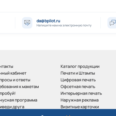
da@bpilot.ru
Напишите нам на электронную почту
нтакты
Каталог продукции
чный кабинет
Печати и Штампы
просы и ответы
Цифровая печать
ебования к макетам
Офсетная печать
пробуй!
Интерьерная печать
нусная программа
Наружная реклама
иведи друга
Визитные карточки
зывы клиентов
Пластиковые карты