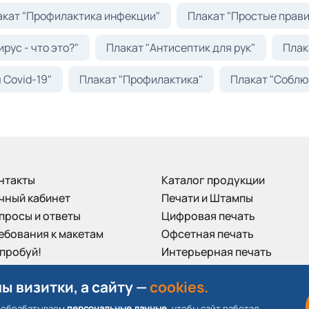
акат "Профилактика инфекции"
Плакат "Простые прави
рус - что это?"
Плакат "Антисептик для рук"
Плак
 Covid-19"
Плакат "Профилактика"
Плакат "Соблю
нтакты
Каталог продукции
чный кабинет
Печати и Штампы
просы и ответы
Цифровая печать
ебования к макетам
Офсетная печать
пробуй!
Интерьерная печать
нусная программа
Наружная реклама
ы визитки, а сайту —
cookies.
иведи друга
Визитные карточки
зывы клиентов
Пластиковые карты
 обрабатываем
персональные данные
, чтобы сайт работал