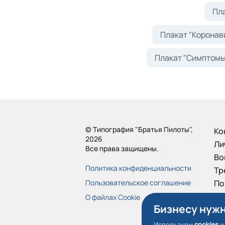
Пл
Плакат "Коронави
Плакат "Симптомы
© Типография "Братья Пилоты",
Ко
2026
Ли
Все права защищены.
Во
Политика конфиденциальности
Тр
Пользовательское соглашение
По
Бо
О файлах Cookie
Бизнесу нужн
Пр
От
Используем
cookies
и