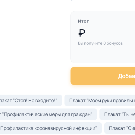
Итог
Вы получите
0
бонусов
Добав
лакат "Стоп! Не входите!"
Плакат "Моем руки правильн
т "Профилактические меры для граждан"
Плакат "Ты н
"Профилактика коронавирусной инфекции"
Плакат "С