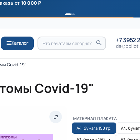
аказа от
10 000 ₽
+7 3952 
Каталог
da@bpilot.
мы Covid-19"
томы Covid-19"
МАТЕРИАЛ ПЛАКАТА
А4, бумага 150 гр.
А4, бумаг
А3, бумага 150 гр.
А3, бумаг