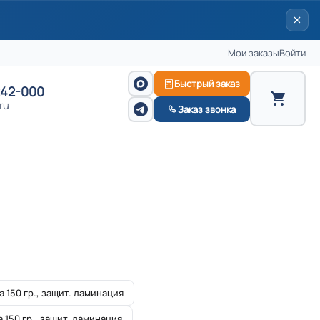
Мои заказы
Войти
Быстрый заказ
242-000
ru
Заказ звонка
а 150 гр., защит. ламинация
а 150 гр., защит. ламинация