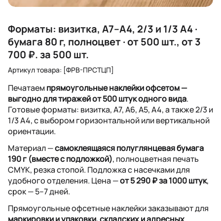
Форматы: визитка, А7–А4, 2/3 и 1/3 А4 ·
бумага 80 г, полноцвет · от 500 шт., от 3
700 ₽. за 500 шт.
Артикул товара: [ФРВ-ПРСТЦП]
Печатаем
прямоугольные наклейки офсетом —
выгодно для тиражей от 500 штук одного вида
.
Готовые форматы: визитка, А7, А6, А5, А4, а также 2/3 и
1/3 А4, с выбором горизонтальной или вертикальной
ориентации.
Материал —
самоклеящаяся полуглянцевая бумага
190 г (вместе с подложкой)
, полноцветная печать
CMYK, резка стопой. Подложка с насечками для
удобного отделения. Цена —
от 5 290 ₽ за 1000 штук
,
срок — 5–7 дней.
Прямоугольные офсетные наклейки заказывают для
маркировки и упаковки, складских и адресных