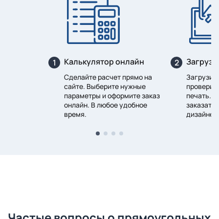
Калькулятор онлайн
Загрузк
1
2
Сделайте расчет прямо на
Загрузите
сайте. Выберите нужные
проверим 
параметры и оформите заказ
печать. В
онлайн. В любое удобное
заказать 
время.
дизайнер
Частые вопросы о прямоугольных