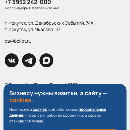
+7 3952 242-000
Мессенджеры
|
Перезвоните мне
г. Иркутск, ул. Декабрьских Событий, 74А
г. Иркутск, ул. Чкалова, 37
da@bpilot.ru
© Типография "Братья Пилоты", 2026
Все права защищены.
Бизнесу нужны визитки, а сайту —
cookies.
Политика конфиденциальности
Используем
cookies
и обрабатываем
персональные
Пользовательское соглашение
данные
, чтобы сайт работал корректно, а сервис
О файлах Cookie
становился лучше.