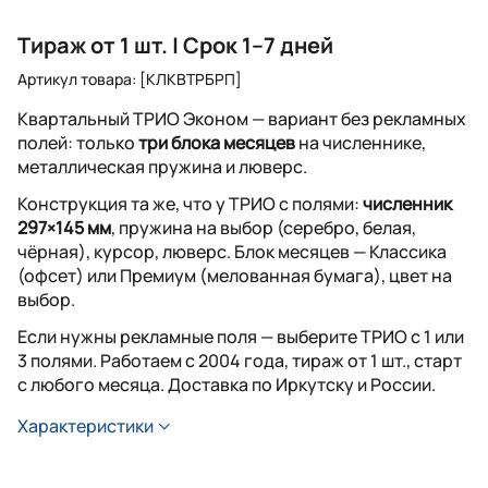
Тираж от 1 шт. | Срок 1–7 дней
Артикул товара: [КЛКВТРБРП]
Квартальный ТРИО Эконом — вариант без рекламных
полей: только
три блока месяцев
на численнике,
металлическая пружина и люверс.
Конструкция та же, что у ТРИО с полями:
численник
297×145 мм
, пружина на выбор (серебро, белая,
чёрная), курсор, люверс. Блок месяцев — Классика
(офсет) или Премиум (мелованная бумага), цвет на
выбор.
Если нужны рекламные поля — выберите ТРИО с 1 или
3 полями. Работаем с 2004 года, тираж от 1 шт., старт
с любого месяца. Доставка по Иркутску и России.
Характеристики