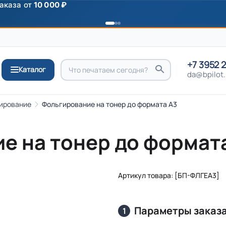
аказа от
10 000 ₽
+7 3952 
Каталог
da@bpilot.
ирование
Фольгирование на тонер до формата А3
е на тонер до формат
Артикул товара: [БП-ФЛГЕА3]
Параметры заказ
1