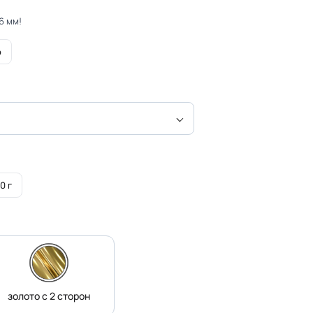
6 мм!
р
0 г
золото с 2 сторон