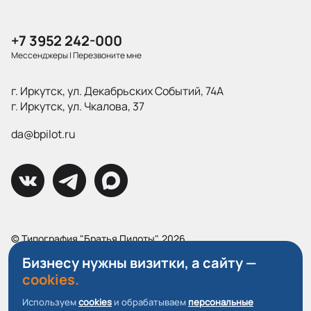
+7 3952 242-000
Мессенджеры
|
Перезвоните мне
г. Иркутск, ул. Декабрьских Событий, 74А
г. Иркутск, ул. Чкалова, 37
da@bpilot.ru
© Типография "Братья Пилоты", 2026
Все права защищены.
Бизнесу нужны визитки, а сайту —
cookies.
Политика конфиденциальности
Пользовательское соглашение
Используем
cookies
и обрабатываем
персональные