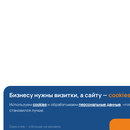
Бизнесу нужны визитки, а сайту —
cookies
Используем
cookies
и обрабатываем
персональные данные
, чт
становился лучше.
Один клик — и больше не мешаем