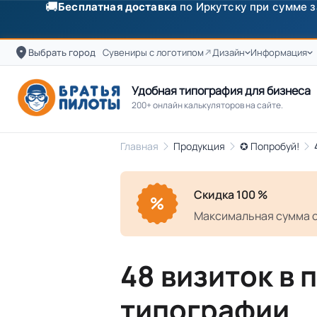
🚚
Бесплатная доставка
по Иркутску при сумме з
Выбрать город
Сувениры с логотипом
Дизайн
Информация
Удобная типография для бизнеса
200+ онлайн калькуляторов на сайте.
Главная
Продукция
✪ Попробуй!
Скидка 100 %
Максимальная сумма 
48 визиток в 
типографии