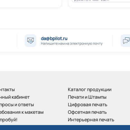
и
, которые могут быть полностью сконфигурированы для 
особным ценам.
da@bpilot.ru
Напишите нам на электронную почту
нтакты
Каталог продукции
чный кабинет
Печати и Штампы
просы и ответы
Цифровая печать
ебования к макетам
Офсетная печать
пробуй!
Интерьерная печать
нусная программа
Наружная реклама