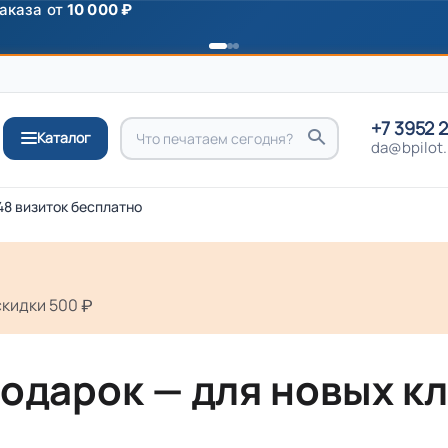
аказа от
10 000 ₽
+7 3952 
Каталог
da@bpilot.
48 визиток бесплатно
скидки 500
подарок — для новых к