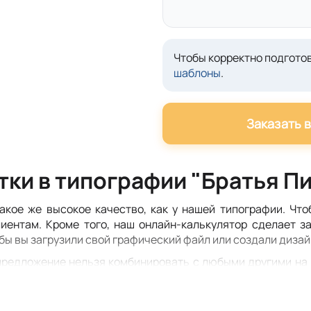
Чтобы корректно подготов
шаблоны
.
Заказать 
тки в типографии "Братья П
акое же высокое качество, как у нашей типографии. Что
иентам. Кроме того, наш онлайн-калькулятор сделает з
обы вы загрузили свой графический файл или создали дизай
предложение нельзя комбинировать с любыми другими на в
кидкой для новых клиентов, пожалуйста, посетите разде
не более 1 раза.