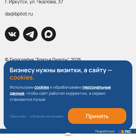
г. Иркутск, ул. Чкалова, 37
da@bpilot.ru
© Типография "Братья Пилоты", 2026
Все права защищены.
Бизнесу нужны визитки, а сайту —
cookies.
Политика конфиденциальности
Пользовательское соглашение
Используем
cookies
и обрабатываем
персональные
данные
, чтобы сайт работал корректно, а сервис
О файлах Cookie
становился лучше.
Принять
Один клик — и больше не мешаем
Разработано