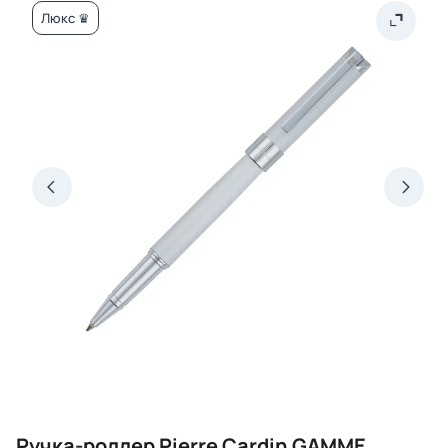
Люкс ♛
Ручка-роллер Pierre Cardin GAMME