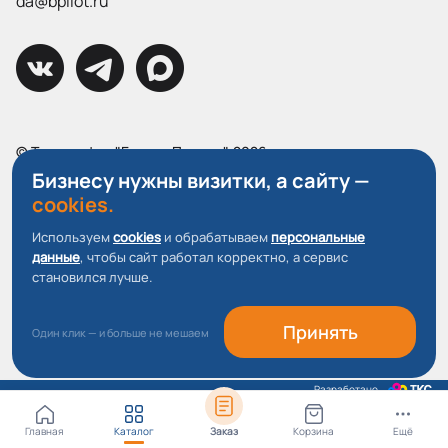
da@bpilot.ru
© Типография "Братья Пилоты", 2026
Все права защищены.
Бизнесу нужны визитки, а сайту —
cookies.
Политика конфиденциальности
Используем
cookies
и обрабатываем
персональные
Пользовательское соглашение
данные
, чтобы сайт работал корректно, а сервис
О файлах Cookie
становился лучше.
Принять
Один клик — и больше не мешаем
Разработано
Главная
Каталог
Корзина
Ещё
Заказ