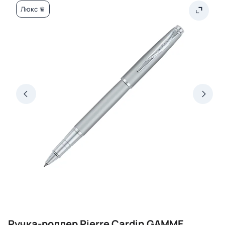
Люкс ♛
Ручка-роллер Pierre Cardin GAMME