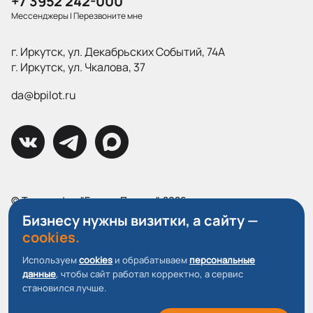
+7 3952 242-000
Мессенджеры
|
Перезвоните мне
г. Иркутск, ул. Декабрьских Событий, 74А
г. Иркутск, ул. Чкалова, 37
da@bpilot.ru
© Типография "Братья Пилоты", 2026
Все права защищены.
Бизнесу нужны визитки, а сайту —
cookies.
Политика конфиденциальности
Используем
cookies
и обрабатываем
персональные
Пользовательское соглашение
данные
, чтобы сайт работал корректно, а сервис
О файлах Cookie
становился лучше.