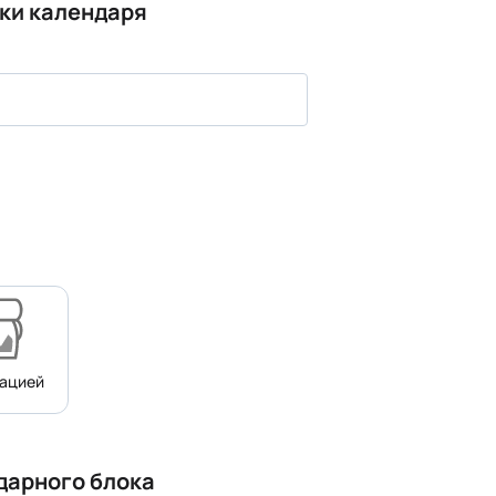
ки календаря
нацией
дарного блока