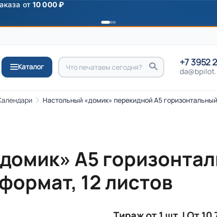
ромокоду
ПРИВЕТ
+7 3952 
Каталог
da@bpilot.
Календари
Настольный «домик» перекидной А5 горизонтальный
домик» А5 горизонтал
формат, 12 листов
Тираж от 1 шт. | От 10 