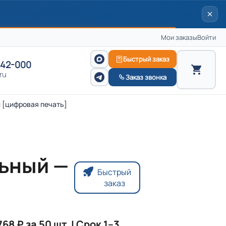
Мои заказы
Войти
Быстрый заказ
242-000
ru
Заказ звонка
 [цифровая печать]
ьный —
Быстрый
заказ
768 ₽ за 50 шт. | Срок 1–3