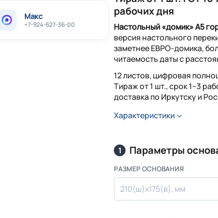
рабочих дня
Макс
+7-924-627-36-00
Настольный «домик» А5 го
версия настольного переки
заметнее ЕВРО-домика, бол
читаемость даты с расстоя
12 листов, цифровая полно
Тираж от 1 шт., срок 1–3 ра
доставка по Иркутску и Рос
Характеристики
Параметры основ
1
РАЗМЕР ОСНОВАНИЯ
210(ш)x175(в), мм