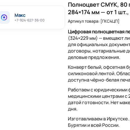
Полноцвет CMYK, 80 г
284×174 мм — от 1 шт.,
Макс
+7-924-627-36-00
Артикул товара: [ГКС4ЦП]
Цифровая полноцветная пе
(324×229 мм) — вмещают ли
для официальных документо
договоры, нотариальные д
деловые предложения.
Конверт белый, офсетная 
силиконовой лентой. Облас
доступна чёрно-белая печа
Работаем с юридическими 
медицинскими центрами с 2
датой готовности. Нет маке
дня.
Изготавливаем в Иркутске.
Бурятии и всей России.