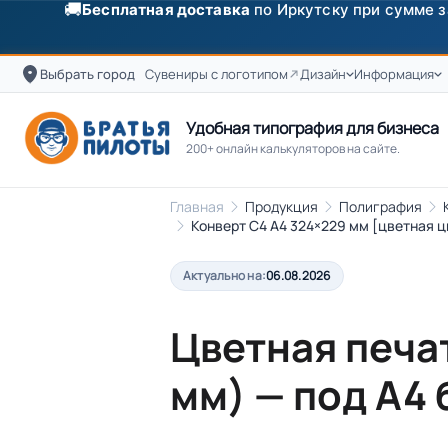
✨
Скидка
250 ₽
на первый заказ от 3000 ₽ по п
Выбрать город
Сувениры с логотипом
Дизайн
Информация
Удобная типография для бизнеса
200+ онлайн калькуляторов на сайте.
Главная
Продукция
Полиграфия
Конверт C4 А4 324×229 мм [цветная 
Актуально на:
06.08.2026
Цветная печа
мм) — под А4