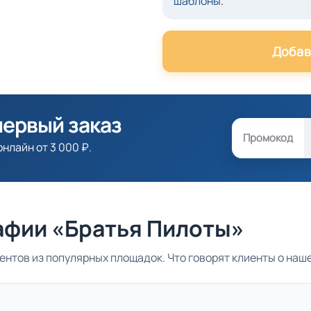
шаблоны
.
Добав
первый заказ
Промокод
нлайн от 3 000 ₽.
афии «Братья Пилоты»
ентов из популярных площадок. Что говорят клиенты о наш