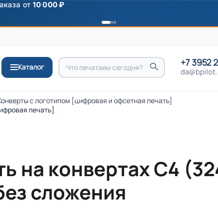
ромокоду
ПРИВЕТ
+7 3952 
Каталог
da@bpilot.
Конверты с логотипом [цифровая и офсетная печать]
цифровая печать]
ть на конвертах С4 (3
 без сложения