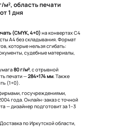
/м², область печати
 от 1 дня
чать (CMYK, 4+0)
на конвертах С4
сты А4 без складывания. Формат
в, которые нельзя сгибать:
окументы, судебные материалы,
бумага
80 г/м²
, с отрывной
ть печати —
284×174 мм
. Также
ть (1+0).
фирмами, госучреждениями,
004 года. Онлайн-заказ с точной
та — дизайнер подготовит за 1–3
 Доставка по Иркутской области,