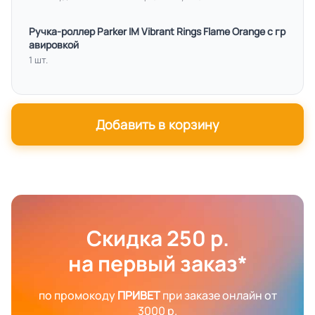
Ручка-роллер Parker IM Vibrant Rings Flame Orange с гр
авировкой
1 шт.
Добавить в корзину
Скидка 250 р.
на первый заказ*
по промокоду
ПРИВЕТ
при заказе онлайн от
3000 р.